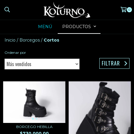
0
MENÚ
PRODUCTOS
Inicio
/
Borcegos
/
Cortos
Ordenar por
FILTRAR
BORCEGO HEBILLA
$730.000,00