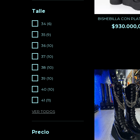
Talle
BISHEBILLA CON PL
34 (6)
$930.000,
35 (9)
36 (10)
37 (10)
38 (10)
39 (10)
40 (10)
41 (11)
VER TODOS
Precio